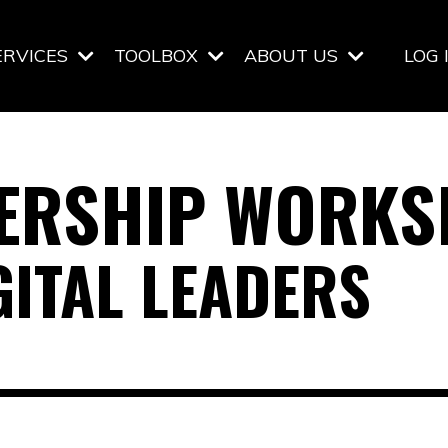
ERVICES
TOOLBOX
ABOUT US
LOG 
ERSHIP WORKS
GITAL LEADERS