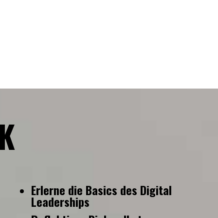
CK
Erlerne die Basics des Digital
Leaderships