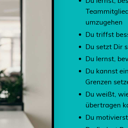
Du lernst, be
Teammitglied
umzugehen
Du triffst be
Du setzt Dir 
Du lernst, b
Du kannst ei
Grenzen setz
Du weißt, wi
übertragen k
Du motivierst