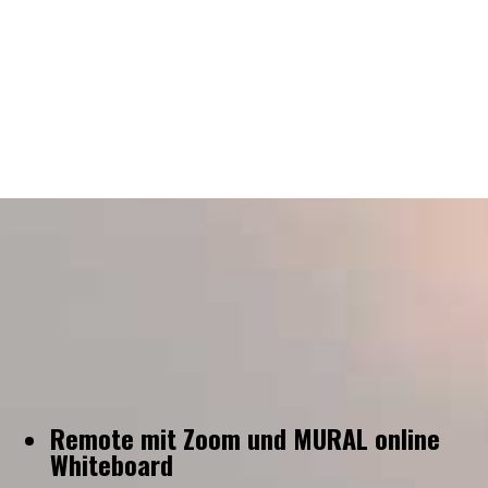
Remote mit Zoom und MURAL online
Whiteboard