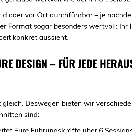
d oder vor Ort durchführbar – je nachde
r Format sogar besonders wertvoll: Ihr le
it konkret aussieht.
URE DESIGN – FÜR JEDE HERA
 gleich. Deswegen bieten wir verschied
nitten sind:
itet Eure Führungskräfte über 6 Session