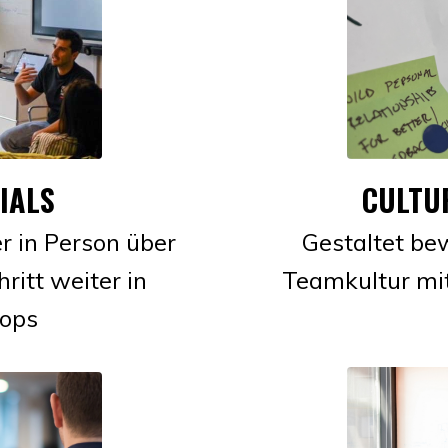
IALS
CULTU
r in Person über
Gestaltet b
ritt weiter in
Teamkultur mi
hops